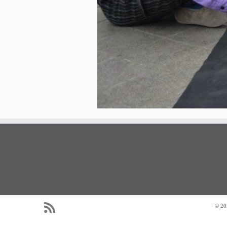
·
© 20