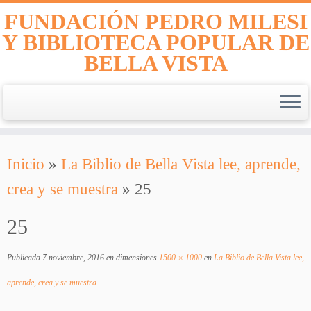
FUNDACIÓN PEDRO MILESI
Y BIBLIOTECA POPULAR DE
BELLA VISTA
Saltar
Inicio
»
La Biblio de Bella Vista lee, aprende,
al
crea y se muestra
»
25
contenido
25
Publicada
7 noviembre, 2016
en dimensiones
1500 × 1000
en
La Biblio de Bella Vista lee,
aprende, crea y se muestra
.